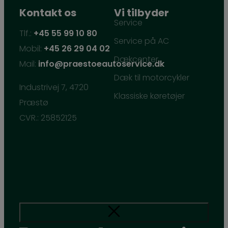
Kontakt os
Vi tilbyder
Service
Tlf.:
+45 55 99 10 80
Service på AC
Mobil:
+45 26 29 04 02
Dækcenter
Mail:
info@praestoeautoservice.dk
Dæk til motorcykler
Industrivej 7, 4720
Klassiske køretøjer
Præstø
CVR.: 25852125