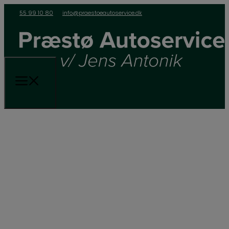
55 99 10 80
info@praestoeautoservice.dk