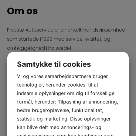
Om os
Præstø Autoservice er en enkeltmandsvirksomhed
som startede i 1999 med service, kvalitet, og
omhyggelighed i højsædet.
Hos Præstø Autoservice kan du få repareret og
Samtykke til cookies
serviceret din bil efter servicebogens forskrifter. Vi
Vi og vores samarbejdspartnere bruger
tager imod alle bilmærker.
teknologier, herunder cookies, til at
indsamle oplysninger om dig til forskellige
Du er altid velkommen til at kontakte os for at høre
formål, herunder: Tilpasning af annoncering,
nærmere.
bedre brugeroplevelse, funktionalitet,
Vi ser frem til at servicere dig og din bil!
statistik og marketing. Disse oplysninger
Service af din bil i garantiperioden – uden at du
kan blive delt med annoncerings- og
mister garantien!
analysepartnere, som kan kombinere dem