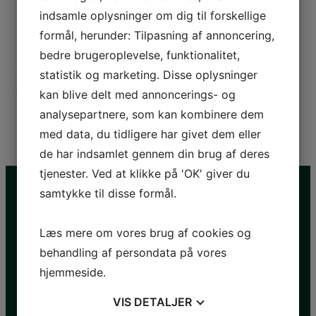
indsamle oplysninger om dig til forskellige
Dæk til motorcykler
formål, herunder: Tilpasning af annoncering,
bedre brugeroplevelse, funktionalitet,
Salg og montering/afbalancering af
statistik og marketing. Disse oplysninger
motorcykeldæk og slanger i alle kendte fabrikater.
kan blive delt med annoncerings- og
analysepartnere, som kan kombinere dem
med data, du tidligere har givet dem eller
de har indsamlet gennem din brug af deres
tjenester. Ved at klikke på 'OK' giver du
samtykke til disse formål.
Læs mere om vores brug af cookies og
Kontakt os
Vi tilbyder
behandling af persondata på vores
Service
hjemmeside.
Tlf.:
+45 55 99 10 80
Service på AC
Mobil:
+45 26 29 04 02
VIS
DETALJER
Dækcenter